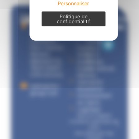
Personnaliser
Politique de
Vos
Notre
Contacte
confidentialité
besoins
entreprise
nous
6 Bd Georges-
Marie
sur
Import
Qui
Guynemer,
/
sommes-
Parc Charles
Export
nous ?
Renard,
Aérien
Notre
Bâtiment D4,
Import /
Réseau
78210 SAINT
Export
International
CYR L’ECOLE
Maritime
Opérations
sales@stio-
douanières
group.com
Acheminement
sur salons
Logistique
Mentions légales
Conditions générales de
vente
Site réalisé par Cap
Visibilité