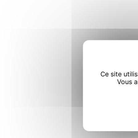
Ce site util
Vous a