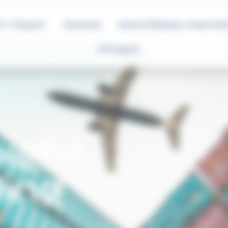
t / Export
Douane
Notre Réseau Internati
À Propos
eight
ing
E