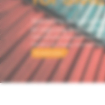
Solutions de transpor
et logistique pour PME
PME familiale nationale
Forte de 
Membre du réseau international I
En savoir plus