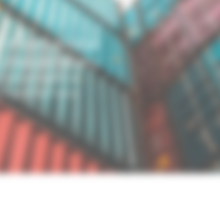
t international
 industrielles
50 ans d’expertise
FA pour la France